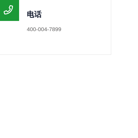
电话
400-004-7899