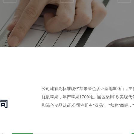
公司建有高标准现代苹果绿色认证基地600亩，
优质苹果，年产苹果1700吨。园区采用“欧美现代
司
和绿色食品认证;公司注册有“汉品”、“秋脆”商标，