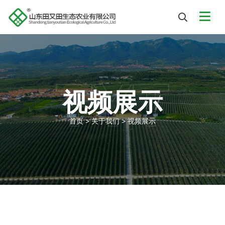
TYT
视频展示
首页
>
关于我们
>
视频展示