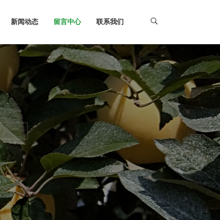
新闻动态
留言中心
联系我们
T