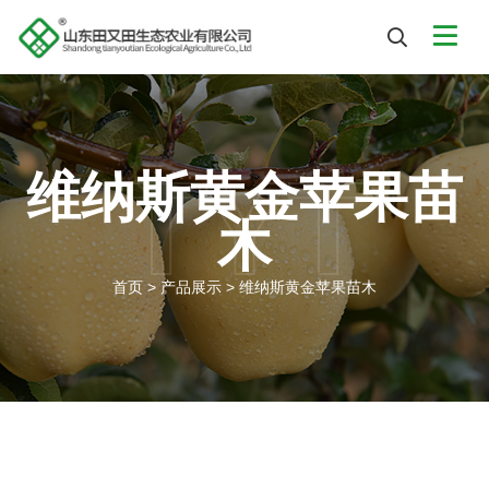
TYT
维纳斯黄金苹果苗
木
首页
>
产品展示
>
维纳斯黄金苹果苗木