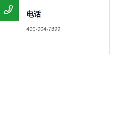
电话
400-004-7899