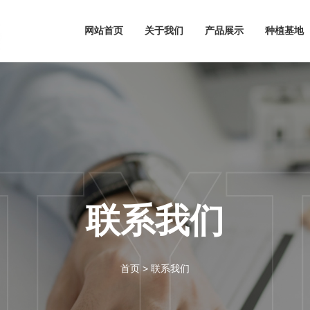
网站首页
关于我们
产品展示
种植基地
TY
联系我们
首页
>
联系我们