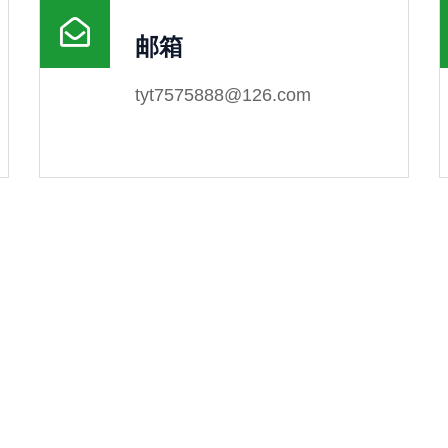
邮箱
tyt7575888@126.com