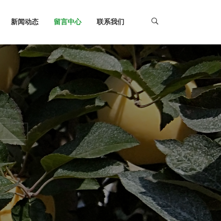
新闻动态
留言中心
联系我们
T