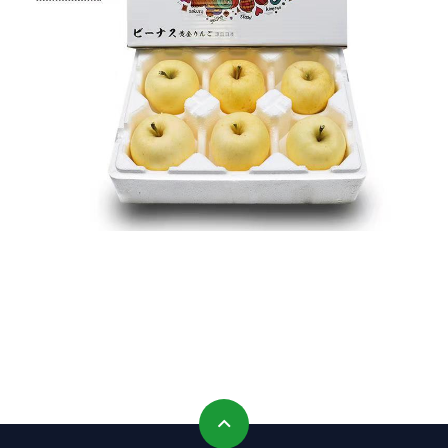
共
1
页
4
条